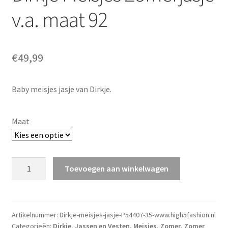
v.a. maat 92
€
49,99
Baby meisjes jasje van Dirkje.
Maat
Dirkje
Toevoegen aan winkelwagen
Meisjes
Zomerjasje
v.a.
maat
Artikelnummer:
Dirkje-meisjes-jasje-P54407-35-www.high5fashion.nl
Categorieën:
Dirkje
,
Jassen en Vesten
,
Meisjes
,
Zomer
,
Zomer
92