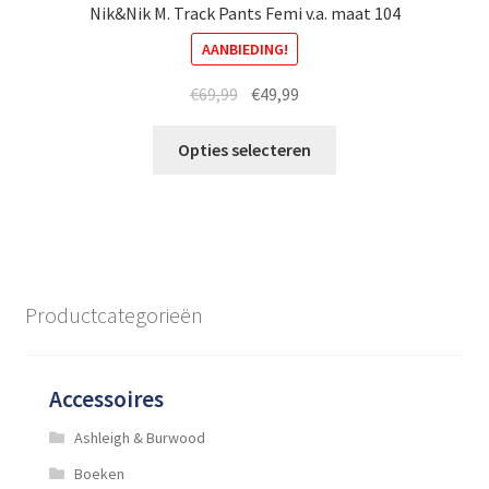
Nik&Nik M. Track Pants Femi v.a. maat 104
AANBIEDING!
Oorspronkelijke
Huidige
€
69,99
€
49,99
prijs
prijs
Dit
was:
is:
Opties selecteren
product
€69,99.
€49,99.
heeft
meerdere
variaties.
Deze
optie
Productcategorieën
kan
gekozen
worden
Accessoires
op
de
Ashleigh & Burwood
productpagina
Boeken