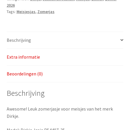
2026
aantal
Tags:
Meisjesjas
,
Zomerjas
Beschrijving
Extra informatie
Beoordelingen (0)
Beschrijving
Awesome! Leuk zomerjasje voor meisjes van het merk
Dirkje.
Model: Dirkje Jasje P54407-35