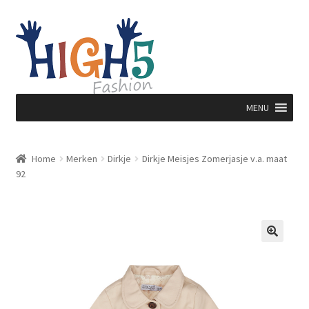
Ga
Ga
door
direct
naar
naar
navigatie
de
inhoud
MENU
Home
Merken
Dirkje
Dirkje Meisjes Zomerjasje v.a. maat
92
🔍