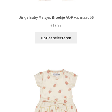
Dirkje Baby Meisjes Broekje AOP v.a. maat 56
€
17,99
Dit
Opties selecteren
product
heeft
meerdere
variaties.
Deze
optie
kan
gekozen
worden
op
de
productpagina