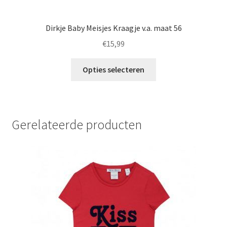
Dirkje Baby Meisjes Kraagje v.a. maat 56
€
15,99
Dit
Opties selecteren
product
heeft
meerdere
variaties.
Gerelateerde producten
Deze
optie
kan
gekozen
worden
op
de
productpagina