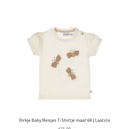
heeft
meerdere
variaties.
Deze
optie
kan
gekozen
worden
op
de
productpagina
Dirkje Baby Meisjes T-Shirtje maat 68 | Laatste
€
15,99