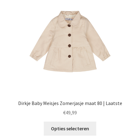
optie
kan
gekozen
worden
op
de
productpagina
Dirkje Baby Meisjes Zomerjasje maat 80 | Laatste
€
49,99
Dit
Opties selecteren
product