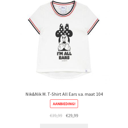
optie
kan
gekozen
worden
op
de
productpagina
Nik&Nik M. T-Shirt All Ears v.a. maat 104
AANBIEDING!
Oorspronkelijke
Huidige
€
39,99
€
29,99
prijs
prijs
Dit