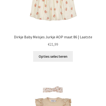
Dirkje Baby Meisjes Jurkje AOP maat 86 | Laatste
€
21,99
Dit
Opties selecteren
product
heeft
meerdere
variaties.
Deze
optie
kan
gekozen