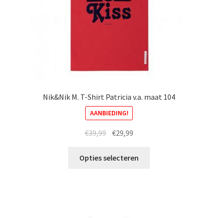
Nik&Nik M. T-Shirt Patricia v.a. maat 104
AANBIEDING!
Oorspronkelijke
Huidige
€
39,99
€
29,99
prijs
prijs
Dit
was:
is:
Opties selecteren
product
€39,99.
€29,99.
heeft
meerdere
variaties.
Deze