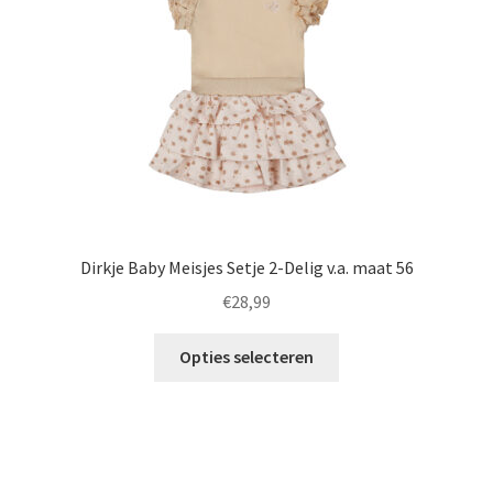
worden
op
de
productpagina
Dirkje Baby Meisjes Setje 2-Delig v.a. maat 56
€
28,99
Dit
Opties selecteren
product
heeft
meerdere
variaties.
Deze