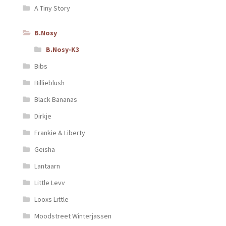
A Tiny Story
B.Nosy
B.Nosy-K3
Bibs
Billieblush
Black Bananas
Dirkje
Frankie & Liberty
Geisha
Lantaarn
Little Levv
Looxs Little
Moodstreet Winterjassen