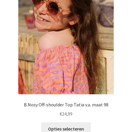
Deze
optie
kan
gekozen
worden
op
de
productpagina
B.Nosy Off-shoulder Top Tatia v.a. maat 98
€
24,99
Dit
Opties selecteren