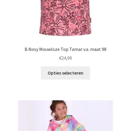
productpagina
B.Nosy Mouwloze Top Tamar v.a. maat 98
€
24,99
Dit
Opties selecteren
product
heeft
meerdere
variaties.
Deze
optie
kan
gekozen