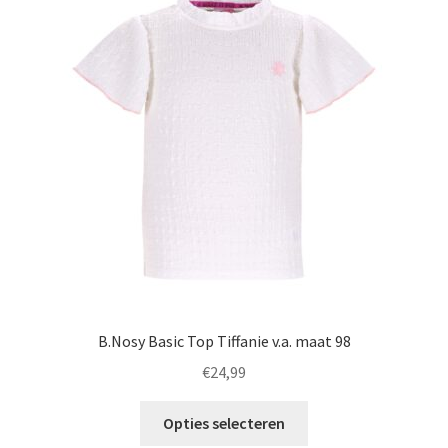
Deze
optie
kan
gekozen
worden
op
de
productpagina
B.Nosy Basic Top Tiffanie v.a. maat 98
€
24,99
Dit
Opties selecteren
product