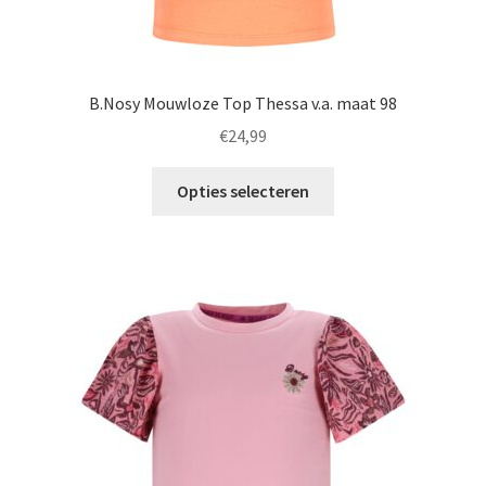
B.Nosy Mouwloze Top Thessa v.a. maat 98
€
24,99
Dit
Opties selecteren
product
heeft
meerdere
variaties.
Deze
optie
kan
gekozen
worden
op
de