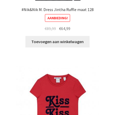
#Nik&Nik M. Dress Jintha Ruffle maat 128
AANBIEDING!
Oorspronkelijke
Huidige
€
89,99
€
64,99
prijs
prijs
was:
is:
Toevoegen aan winkelwagen
€89,99.
€64,99.