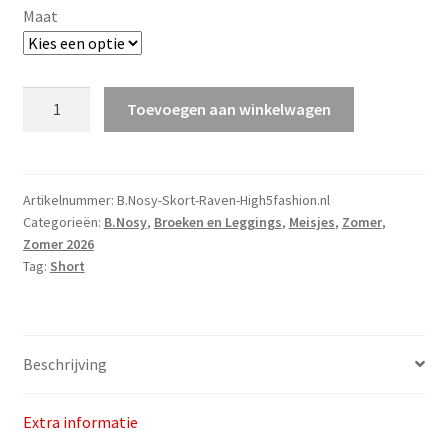
Maat
B.Nosy
Toevoegen aan winkelwagen
Skort
Raven
v.a.
maat
Artikelnummer:
B.Nosy-Skort-Raven-High5fashion.nl
Categorieën:
B.Nosy
,
Broeken en Leggings
,
Meisjes
,
Zomer
,
98
Zomer 2026
aantal
Tag:
Short
Beschrijving
Extra informatie