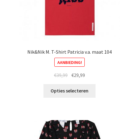
Nik&Nik M. T-Shirt Patricia v.a. maat 104
AANBIEDING!
Oorspronkelijke
Huidige
€
39,99
€
29,99
prijs
prijs
Dit
was:
is:
Opties selecteren
product
€39,99.
€29,99.
heeft
meerdere
variaties.
Deze
optie