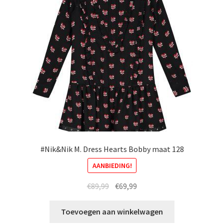
kan
gekozen
worden
op
de
productpagina
#Nik&Nik M. Dress Hearts Bobby maat 128
AANBIEDING!
Oorspronkelijke
Huidige
€
89,99
€
69,99
prijs
prijs
was:
is:
Toevoegen aan winkelwagen
€89,99.
€69,99.