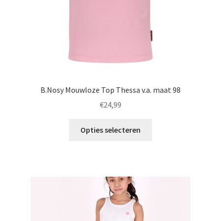
productpagina
B.Nosy Mouwloze Top Thessa v.a. maat 98
€
24,99
Dit
Opties selecteren
product
heeft
meerdere
variaties.
Deze
optie
kan