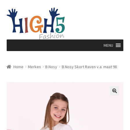
Ga
Ga
door
direct
naar
naar
navigatie
de
inhoud
MENU
Home
Merken
B.Nosy
B.Nosy Skort Raven v.a. maat 98
🔍