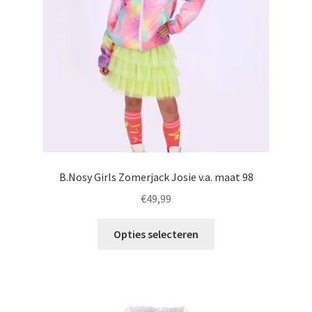
worden
op
de
productpagina
B.Nosy Girls Zomerjack Josie v.a. maat 98
€
49,99
Dit
Opties selecteren
product
heeft
meerdere
variaties.