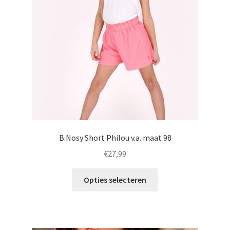
gekozen
worden
op
de
productpagina
B.Nosy Short Philou v.a. maat 98
€
27,99
Dit
Opties selecteren
product
heeft
meerdere
variaties.