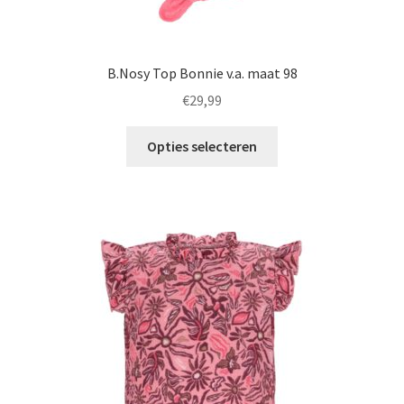
B.Nosy Top Bonnie v.a. maat 98
€
29,99
Dit
Opties selecteren
product
heeft
meerdere
variaties.
Deze
optie
kan
gekozen
worden
op
de