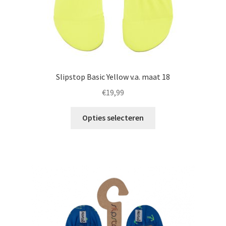
Slipstop Basic Yellow v.a. maat 18
€
19,99
Dit
Opties selecteren
product
heeft
meerdere
variaties.
Deze
optie
kan
gekozen
worden