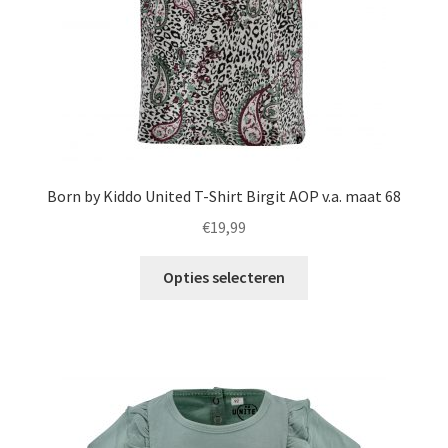
de
productpagina
Born by Kiddo United T-Shirt Birgit AOP v.a. maat 68
€
19,99
Dit
Opties selecteren
product
heeft
meerdere
variaties.
Deze
optie
kan