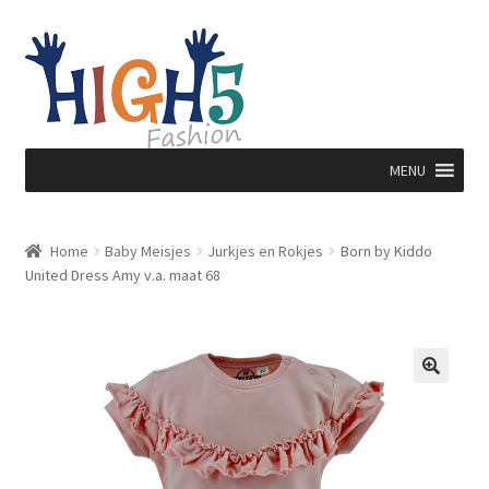
Ga
Ga
door
direct
naar
naar
navigatie
de
inhoud
MENU
Home
Baby Meisjes
Jurkjes en Rokjes
Born by Kiddo
United Dress Amy v.a. maat 68
🔍