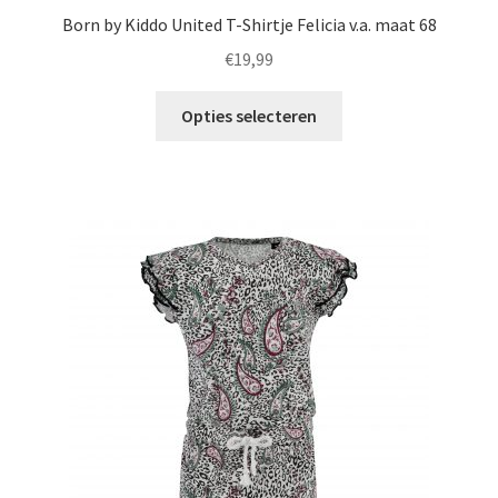
Born by Kiddo United T-Shirtje Felicia v.a. maat 68
€
19,99
Dit
Opties selecteren
product
heeft
meerdere
variaties.
Deze
optie
kan
gekozen
worden
op
de
productpagina