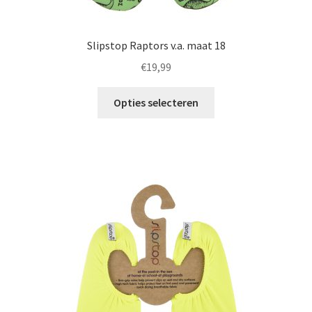
Slipstop Raptors v.a. maat 18
€
19,99
Dit
Opties selecteren
product
heeft
meerdere
variaties.
Deze
optie
kan
gekozen
worden
op
de
productpagina