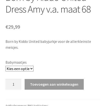
Dress Amy v.a. maat 68
€
29,99
Born by Kiddo United babyjurkje voor de allerkleinste
meisjes.
Babymaatjes
Born
Toevoegen aan winkelwagen
by
Kiddo
United
Dress
Artikelnummer:
BKUJurkjeAmy