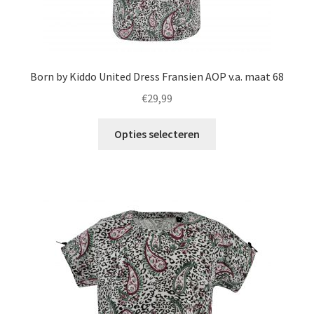
Born by Kiddo United Dress Fransien AOP v.a. maat 68
€
29,99
Dit
Opties selecteren
product
heeft
meerdere
variaties.
Deze
optie
kan
gekozen
worden
op