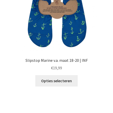
op
de
productpagina
Slipstop Marine v.a. maat 18-20 | INF
€
19,99
Dit
Opties selecteren
product
heeft
meerdere
variaties.
Deze