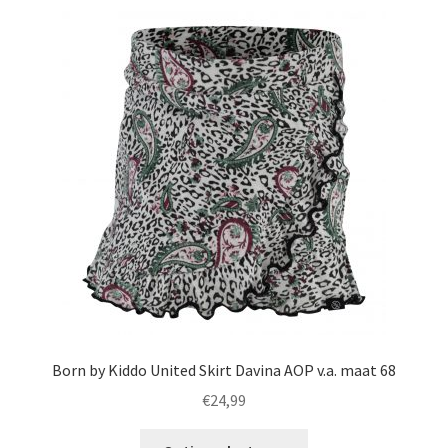
variaties.
Deze
optie
kan
gekozen
worden
op
de
productpagina
Born by Kiddo United Skirt Davina AOP v.a. maat 68
€
24,99
Dit