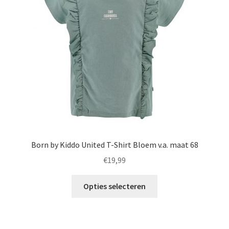
gekozen
worden
op
de
productpagina
Born by Kiddo United T-Shirt Bloem v.a. maat 68
€
19,99
Dit
Opties selecteren
product
heeft
meerdere