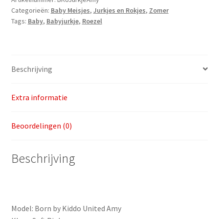
Categorieën:
Baby Meisjes
,
Jurkjes en Rokjes
,
Zomer
Amy
Tags:
Baby
,
Babyjurkje
,
Roezel
v.a.
maat
68
aantal
Beschrijving
Extra informatie
Beoordelingen (0)
Beschrijving
Model: Born by Kiddo United Amy