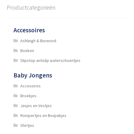
optie
Productcategorieën
kan
gekozen
worden
Accessoires
op
de
Ashleigh & Burwood
productpagina
Boeken
Slipstop antislip waterschoentjes
Baby Jongens
Accesoires
Broekjes
Jasjes en Vestjes
Rompertjes en Boxpakjes
Shirtjes