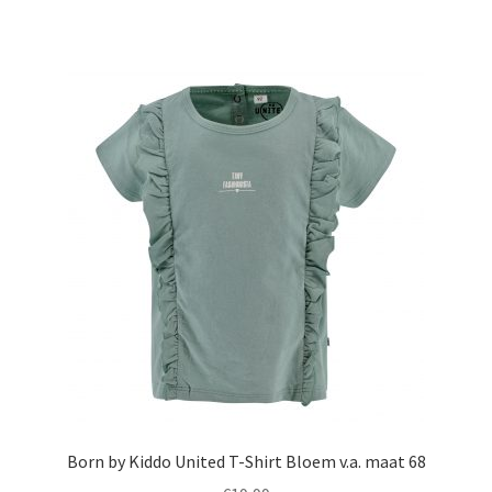
heeft
meerdere
variaties.
Deze
optie
kan
gekozen
worden
op
de
productpagina
Born by Kiddo United T-Shirt Bloem v.a. maat 68