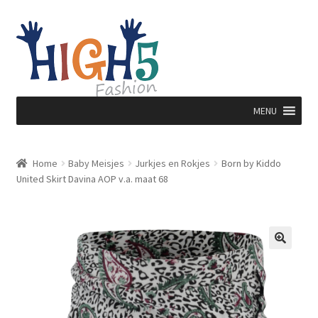
Ga
Ga
door
direct
naar
naar
navigatie
de
inhoud
MENU
Home
Baby Meisjes
Jurkjes en Rokjes
Born by Kiddo
United Skirt Davina AOP v.a. maat 68
🔍