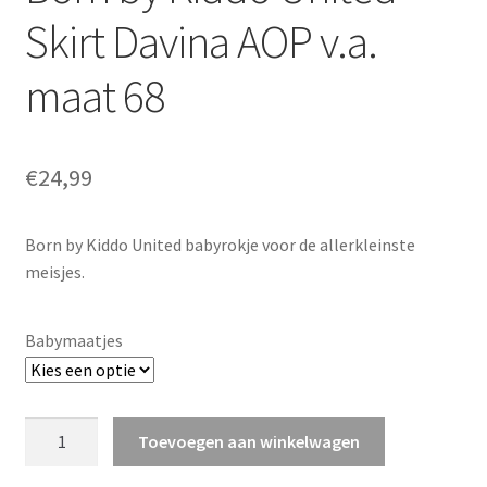
Skirt Davina AOP v.a.
maat 68
€
24,99
Born by Kiddo United babyrokje voor de allerkleinste
meisjes.
Babymaatjes
Born
Toevoegen aan winkelwagen
by
Kiddo