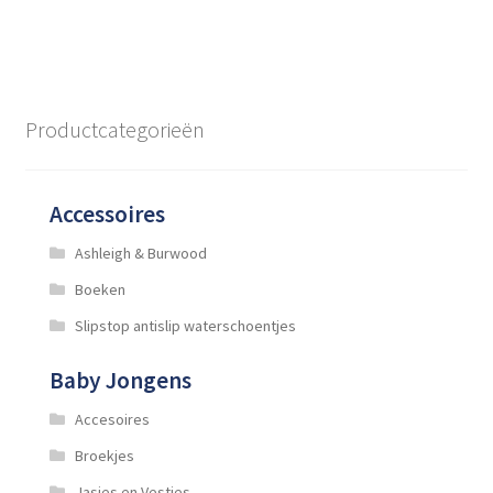
heeft
meerdere
variaties.
Deze
optie
Productcategorieën
kan
gekozen
worden
Accessoires
op
de
Ashleigh & Burwood
productpagina
Boeken
Slipstop antislip waterschoentjes
Baby Jongens
Accesoires
Broekjes
Jasjes en Vestjes