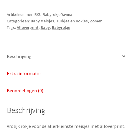
United
Skirt
Artikelnummer:
BKU-BabyrokjeDavina
Categorieën:
Baby Meisjes
,
Jurkjes en Rokjes
,
Zomer
Davina
Tags:
Alloverprint
,
Baby
,
Babyrokje
AOP
v.a.
maat
68
Beschrijving
aantal
Extra informatie
Beoordelingen (0)
Beschrijving
Vrolijk rokje voor de allerkleinste meisjes met alloverprint.