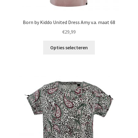
Born by Kiddo United Dress Amy v.a. maat 68
€
29,99
Dit
Opties selecteren
product
heeft
meerdere
variaties.
Deze
optie
kan
gekozen
worden
op
de
productpagina