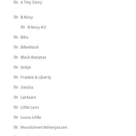
A Tiny Story
B.Nosy
B.Nosy-K3
Bibs
Billieblush
Black Bananas
Dirkje
Frankie & Liberty
Geisha
Lantaarn
Little Levv
Looxs Little
Moodstreet Winterjassen