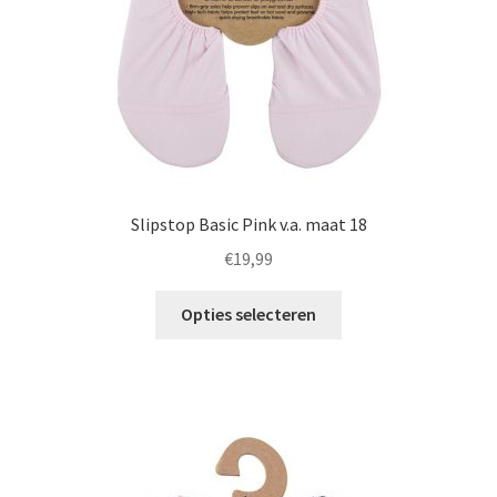
Slipstop Basic Pink v.a. maat 18
€
19,99
Dit
Opties selecteren
product
heeft
meerdere
variaties.
Deze
optie
kan