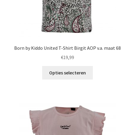
Born by Kiddo United T-Shirt Birgit AOP v.a. maat 68
€
19,99
Dit
Opties selecteren
product
heeft
meerdere
variaties.
Deze
optie
kan
gekozen