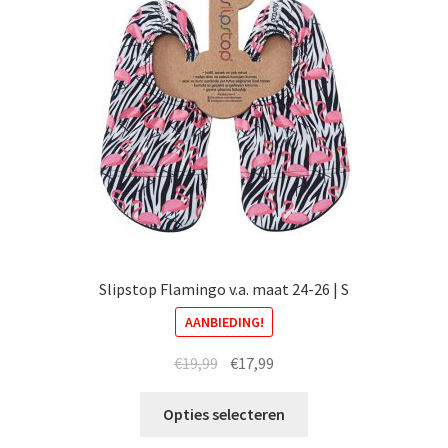
gekozen
worden
op
de
productpagina
Slipstop Flamingo v.a. maat 24-26 | S
AANBIEDING!
Oorspronkelijke
Huidige
€
19,99
€
17,99
prijs
prijs
Dit
was:
is:
Opties selecteren
product
€19,99.
€17,99.