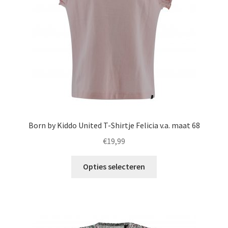
worden
op
de
productpagina
Born by Kiddo United T-Shirtje Felicia v.a. maat 68
€
19,99
Dit
Opties selecteren
product
heeft
meerdere
variaties.
Deze