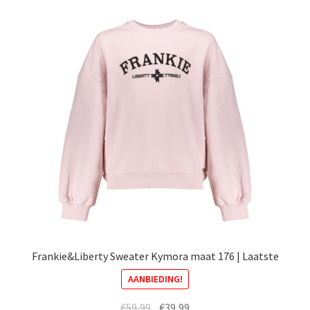
variaties.
Deze
optie
kan
gekozen
worden
op
de
productpagina
Frankie&Liberty Sweater Kymora maat 176 | Laatste
AANBIEDING!
Oorspronkelijke
Huidige
€
59,99
€
39,99