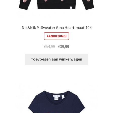
Nik&Nik M. Sweater Gina Heart maat 104
AANBIEDING!
Oorspronkelijke
Huidige
€
54,99
€
39,99
prijs
prijs
was:
is:
Toevoegen aan winkelwagen
€54,99.
€39,99.