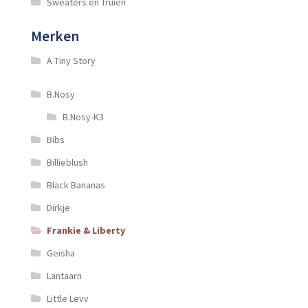
Sweaters en Truien
Merken
A Tiny Story
B.Nosy
B.Nosy-K3
Bibs
Billieblush
Black Bananas
Dirkje
Frankie & Liberty
Geisha
Lantaarn
Little Levv