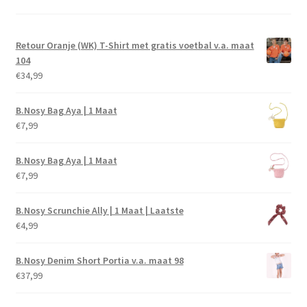
Retour Oranje (WK) T-Shirt met gratis voetbal v.a. maat
104
€
34,99
B.Nosy Bag Aya | 1 Maat
€
7,99
B.Nosy Bag Aya | 1 Maat
€
7,99
B.Nosy Scrunchie Ally | 1 Maat | Laatste
€
4,99
B.Nosy Denim Short Portia v.a. maat 98
€
37,99