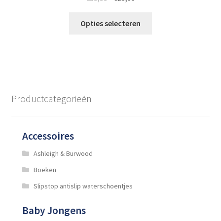
prijs
prijs
Dit
was:
is:
Opties selecteren
product
€39,99.
€29,99.
heeft
meerdere
variaties.
Deze
optie
Productcategorieën
kan
gekozen
worden
Accessoires
op
de
Ashleigh & Burwood
productpagina
Boeken
Slipstop antislip waterschoentjes
Baby Jongens