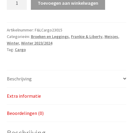
Toevoegen aan winkelwagen
Cargo
Pants
Bird
v.a.
Artikelnummer:
F&LCargo23015
Categorieën:
Broeken en Leggings
,
Frankie & Liberty
,
Meisjes
,
maat
Winter
,
Winter 2023/2024
128
Tag:
Cargo
aantal
Beschrijving
Extra informatie
Beoordelingen (0)