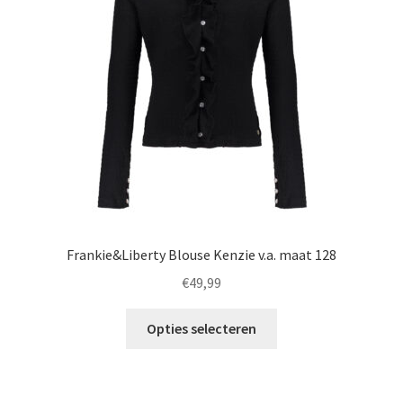
gekozen
worden
op
de
productpagina
Frankie&Liberty Blouse Kenzie v.a. maat 128
€
49,99
Dit
Opties selecteren
product
heeft
meerdere