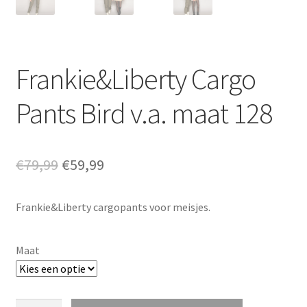
Frankie&Liberty Cargo
Pants Bird v.a. maat 128
Oorspronkelijke
Huidige
€
79,99
€
59,99
prijs
prijs
Frankie&Liberty cargopants voor meisjes.
was:
is:
€79,99.
€59,99.
Maat
Frankie&Liberty