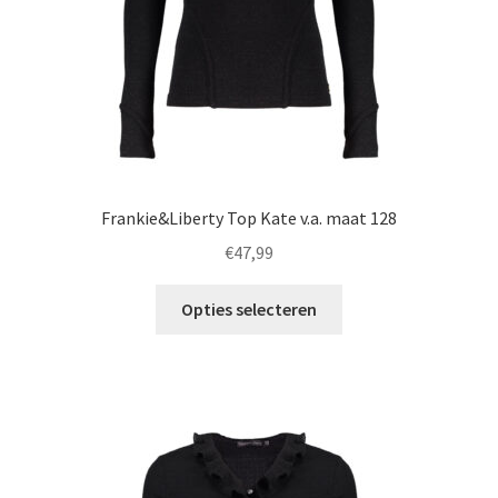
Frankie&Liberty Top Kate v.a. maat 128
€
47,99
Dit
Opties selecteren
product
heeft
meerdere
variaties.
Deze
optie
kan