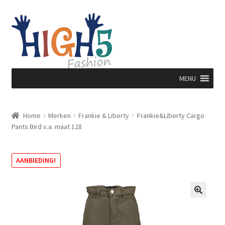
Ga
Ga
door
direct
naar
naar
navigatie
de
inhoud
MENU
Home
Merken
Frankie & Liberty
Frankie&Liberty Cargo
Pants Bird v.a. maat 128
AANBIEDING!
🔍