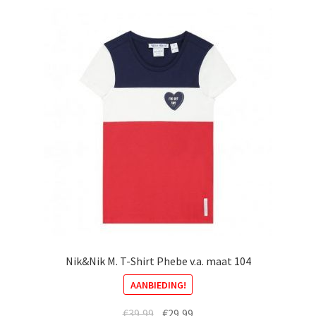
variaties.
Deze
optie
kan
gekozen
worden
op
de
productpagina
Nik&Nik M. T-Shirt Phebe v.a. maat 104
AANBIEDING!
Oorspronkelijke
Huidige
€
39,99
€
29,99