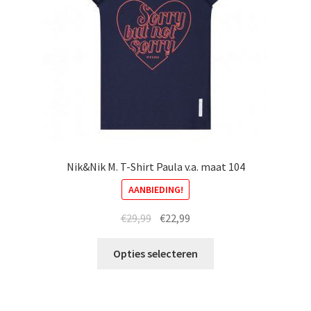
Nik&Nik M. T-Shirt Paula v.a. maat 104
AANBIEDING!
Oorspronkelijke
Huidige
€
29,99
€
22,99
prijs
prijs
Dit
was:
is:
Opties selecteren
product
€29,99.
€22,99.
heeft
meerdere