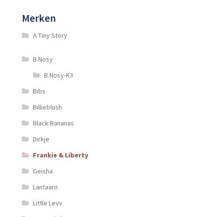
Merken
A Tiny Story
B.Nosy
B.Nosy-K3
Bibs
Billieblush
Black Bananas
Dirkje
Frankie & Liberty
Geisha
Lantaarn
Little Levv