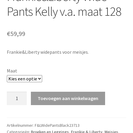
Pants Kelly v.a. maat 128
€
59,99
Frankie&Liberty widepants voor meisjes.
Maat
Frankie&Liberty
Toevoegen aan winkelwagen
Wide
Pants
Kelly
v.a.
Artikelnummer:
F&LWidePantsBlack23713
Categorieën:
Broeken en Leggings
,
Frankie & Liberty
,
Meisjes
,
maat