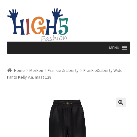
Ga
Ga
door
direct
naar
naar
navigatie
de
inhoud
MENU
Home
Merken
Frankie & Liberty
Frankie&Liberty Wide
Pants Kelly v.a. maat 128
🔍