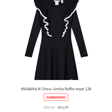
#Nik&Nik M. Dress Jintha Ruffle maat 128
AANBIEDING!
Oorspronkelijke
Huidige
€
89,99
€
64,99