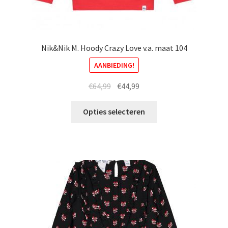
Nik&Nik M. Hoody Crazy Love v.a. maat 104
AANBIEDING!
Oorspronkelijke
Huidige
€
64,99
€
44,99
prijs
prijs
Dit
was:
is:
Opties selecteren
product
€64,99.
€44,99.
heeft
meerdere
variaties.
Deze
optie
kan
gekozen
worden