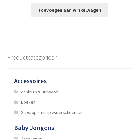
prijs
prijs
was:
is:
Toevoegen aan winkelwagen
€89,99.
€64,99.
Productcategorieën
Accessoires
Ashleigh & Burwood
Boeken
Slipstop antislip waterschoentjes
Baby Jongens
Accesoires