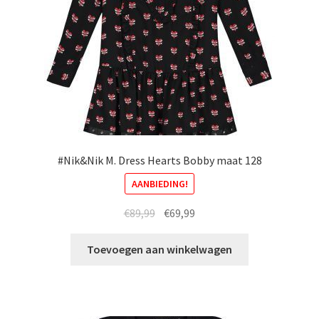
op
de
productpagina
#Nik&Nik M. Dress Hearts Bobby maat 128
AANBIEDING!
Oorspronkelijke
Huidige
€
89,99
€
69,99
prijs
prijs
was:
is:
Toevoegen aan winkelwagen
€89,99.
€69,99.