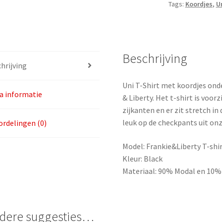
Tags:
Koordjes
,
U
aantal
Beschrijving
hrijving
Uni T-Shirt met koordjes onde
a informatie
& Liberty. Het t-shirt is voor
zijkanten en er zit stretch in 
leuk op de checkpants uit onz
rdelingen (0)
Model: Frankie&Liberty T-shir
Kleur: Black
Materiaal: 90% Modal en 10%
dere suggesties…