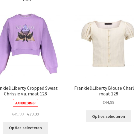
nkie&Liberty Cropped Sweat
Frankie&Liberty Blouse Charly
Chrissie v.a. maat 128
maat 128
€
44,99
AANBIEDING!
Di
Oorspronkelijke
Huidige
€
49,99
€
39,99
Opties selecteren
p
prijs
prijs
Dit
h
was:
is:
Opties selecteren
product
m
€49,99.
€39,99.