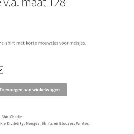
e v.a. maat 128
 t-shirt met korte mouwtjes voor meisjes.
y
Toevoegen aan winkelwagen
-ShirtCharlie
kie & Liberty
,
Meisjes
,
Shirts en Blouses
,
Winter
,