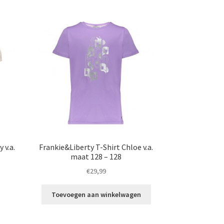
 v.a.
Frankie&Liberty T-Shirt Chloe v.a.
maat 128 – 128
€
29,99
t
Toevoegen aan winkelwagen
roduct
eeft
eerdere