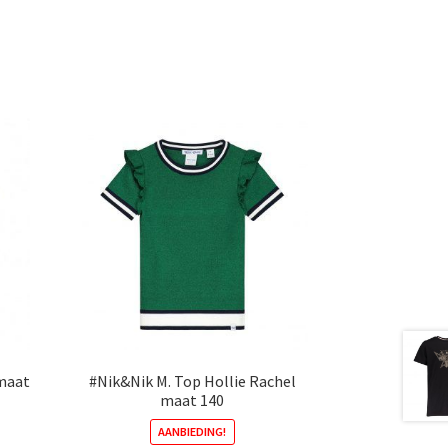
riaties.
eze
ptie
an
ekozen
orden
p
e
roductpagina
 maat
#Nik&Nik M. Top Hollie Rachel
maat 140
AANBIEDING!