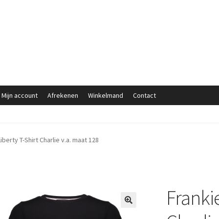
Mijn account
Afrekenen
Winkelmand
Contact
berty T-Shirt Charlie v.a. maat 128
Franki
🔍