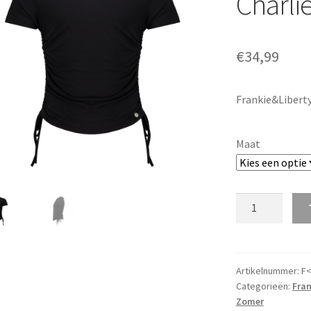
Charli
€
34,99
Frankie&Liberty
Maat
Frankie&Libert
T-
Shirt
Charlie
v.a.
Artikelnummer:
F<
Categorieën:
Fran
maat
Zomer
128