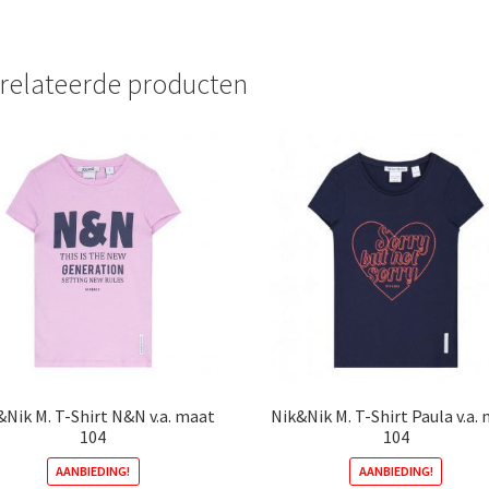
heeft
va
meerdere
D
variaties.
o
relateerde producten
Deze
k
optie
g
kan
w
gekozen
o
worden
d
op
p
de
productpagina
&Nik M. T-Shirt N&N v.a. maat
Nik&Nik M. T-Shirt Paula v.a.
104
104
AANBIEDING!
AANBIEDING!