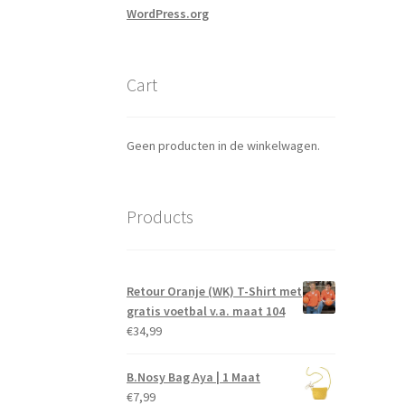
WordPress.org
Cart
Geen producten in de winkelwagen.
Products
Retour Oranje (WK) T-Shirt met
gratis voetbal v.a. maat 104
€
34,99
B.Nosy Bag Aya | 1 Maat
€
7,99