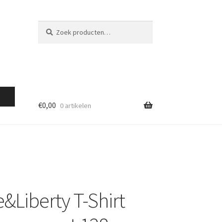
Zoeken
Zoeken
naar:
€
0,00
0 artikelen
e&Liberty T-Shirt