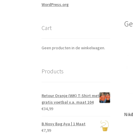
WordPress.org
Ge
Cart
Geen producten in de winkelwagen.
Products
Retour Oranje (WK) T-Shirt met
gratis voetbal v.a. maat 104
€
34,99
Nik&
B.Nosy Bag Aya | 1 Maat
€
7,99