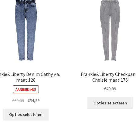
nkie&Liberty Denim Cathy v.a.
Frankie&Liberty Checkpan
maat 128
Chelsie maat 176
€
49,99
AANBIEDING!
Di
Oorspronkelijke
Huidige
€
69,99
€
54,99
Opties selecteren
p
prijs
prijs
Dit
h
was:
is:
Opties selecteren
product
m
€69,99.
€54,99.
heeft
va
meerdere
D