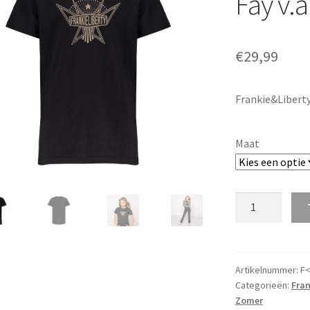
Fay v.
€
29,99
Frankie&Liberty
Maat
Frankie&Libert
T-
Shirt
Fay
v.a.
Artikelnummer:
F<
Categorieën:
Fran
maat
Zomer
128