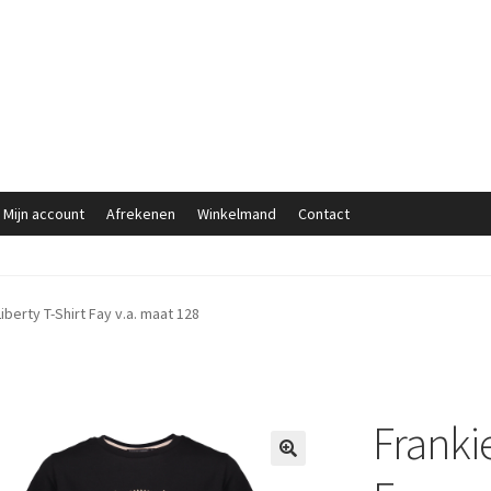
Mijn account
Afrekenen
Winkelmand
Contact
iberty T-Shirt Fay v.a. maat 128
Franki
🔍