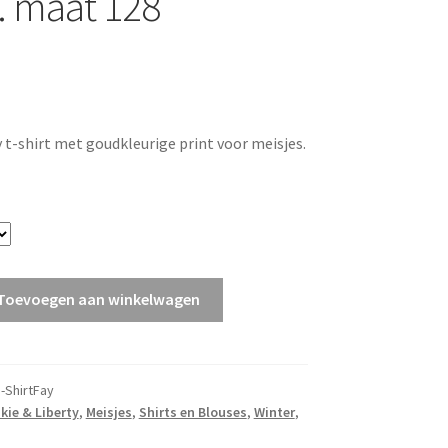
a. maat 128
 t-shirt met goudkleurige print voor meisjes.
y
Toevoegen aan winkelwagen
-ShirtFay
kie & Liberty
,
Meisjes
,
Shirts en Blouses
,
Winter
,