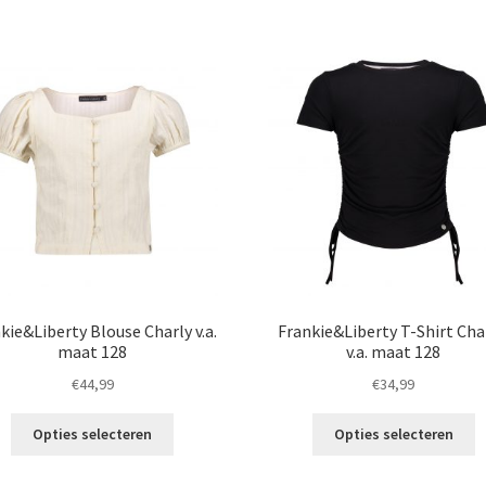
va
meerdere
D
variaties.
o
Deze
k
optie
g
kan
w
gekozen
o
worden
d
op
p
de
productpagina
kie&Liberty Blouse Charly v.a.
Frankie&Liberty T-Shirt Cha
maat 128
v.a. maat 128
€
44,99
€
34,99
Dit
Di
Opties selecteren
Opties selecteren
product
p
heeft
h