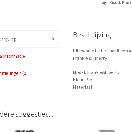
Tags:
Goud
,
Print
aantal
Beschrijving
hrijving
Dit zwarte t-shirt heeft een 
a informatie
Frankie & Liberty.
Model: Frankie&Liberty
rdelingen (0)
Kleur: Black
Materiaal:
dere suggesties…