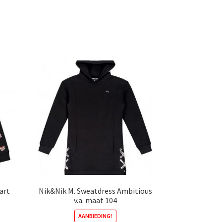
art
Nik&Nik M. Sweatdress Ambitious
v.a. maat 104
AANBIEDING!