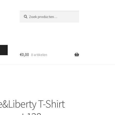
Zoeken
Zoeken
naar:
€
0,00
0 artikelen
e&Liberty T-Shirt