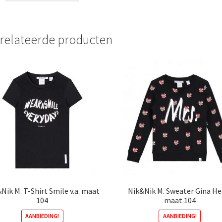
€49,99.
€39,99.
heeft
meerdere
variaties.
relateerde producten
Deze
optie
kan
gekozen
worden
op
de
productpagina
Nik M. T-Shirt Smile v.a. maat
Nik&Nik M. Sweater Gina He
104
maat 104
AANBIEDING!
AANBIEDING!