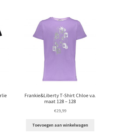
riaties.
meerdere
eze
variaties.
ptie
Deze
an
optie
ekozen
kan
orden
gekozen
p
worden
e
op
roductpagina
de
productpagina
rlie
Frankie&Liberty T-Shirt Chloe v.a.
maat 128 – 128
€
29,99
t
Toevoegen aan winkelwagen
roduct
eeft