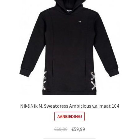
gekozen
worden
op
de
productpagina
Nik&Nik M. Sweatdress Ambitious v.a. maat 104
AANBIEDING!
Oorspronkelijke
Huidige
€
69,99
€
59,99
prijs
prijs