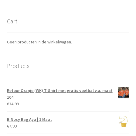
Cart
Geen producten in de winkelwagen.
Products
Retour Oranje (WK) T-Shirt met gratis voetbal v.a. maat
104
€
34,99
B.Nosy Bag Aya | 1 Maat
€
7,99