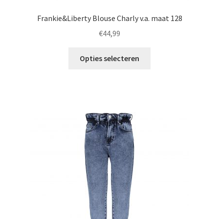
Frankie&Liberty Blouse Charly v.a. maat 128
€
44,99
Dit
Opties selecteren
product
heeft
meerdere
variaties.
Deze
optie
kan
gekozen
worden
op
de
productpagina