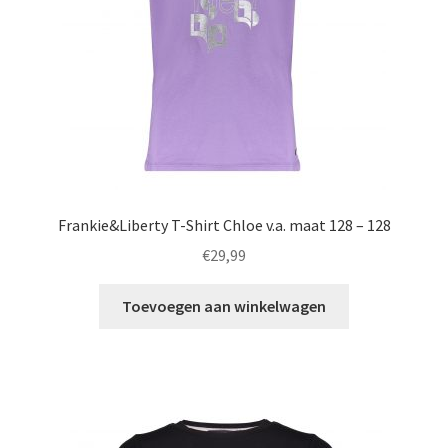
op
de
productpagina
Frankie&Liberty T-Shirt Chloe v.a. maat 128 – 128
€
29,99
Toevoegen aan winkelwagen