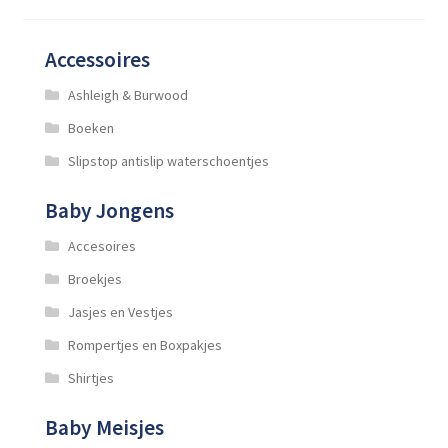
gekozen
worden
Accessoires
op
de
Ashleigh & Burwood
productpagina
Boeken
Slipstop antislip waterschoentjes
Baby Jongens
Accesoires
Broekjes
Jasjes en Vestjes
Rompertjes en Boxpakjes
Shirtjes
Baby Meisjes