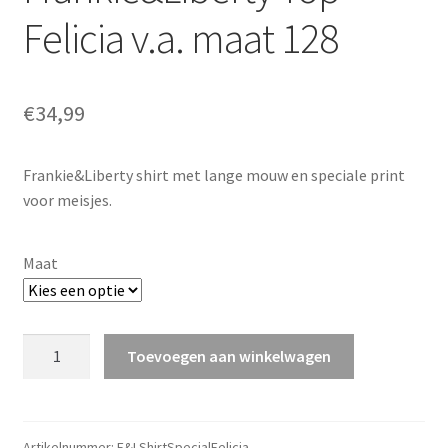
Felicia v.a. maat 128
€
34,99
Frankie&Liberty shirt met lange mouw en speciale print
voor meisjes.
Maat
Frankie&Liberty
Toevoegen aan winkelwagen
Top
Felicia
v.a.
maat
Artikelnummer:
F&LShirtSpecialFelicia