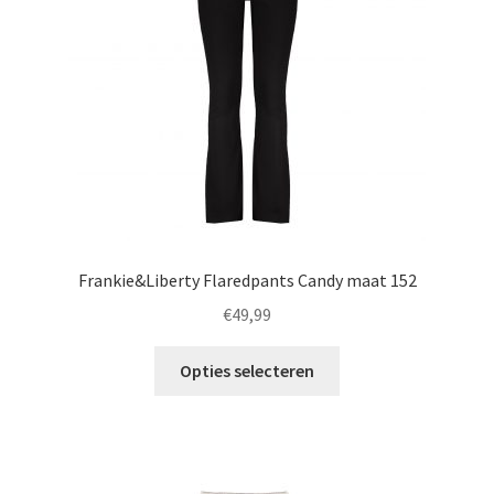
worden
op
de
productpagina
Frankie&Liberty Flaredpants Candy maat 152
€
49,99
Dit
Opties selecteren
product
heeft
meerdere
variaties.