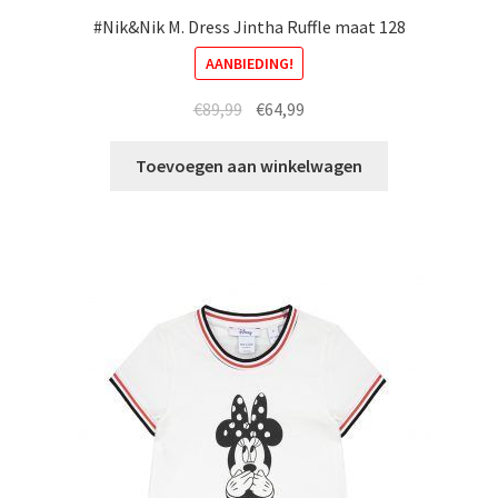
#Nik&Nik M. Dress Jintha Ruffle maat 128
AANBIEDING!
Oorspronkelijke
Huidige
€
89,99
€
64,99
prijs
prijs
was:
is:
Toevoegen aan winkelwagen
€89,99.
€64,99.