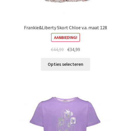
Frankie&Liberty Skort Chloe v.a. maat 128
AANBIEDING!
Oorspronkelijke
Huidige
€
44,99
€
34,99
prijs
prijs
Dit
was:
is:
Opties selecteren
product
€44,99.
€34,99.
heeft
meerdere
variaties.
Deze
optie
kan
gekozen
worden