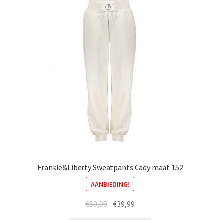
Deze
optie
kan
gekozen
worden
op
de
productpagina
Frankie&Liberty Sweatpants Cady maat 152
AANBIEDING!
Oorspronkelijke
Huidige
€
59,99
€
39,99
prijs
prijs