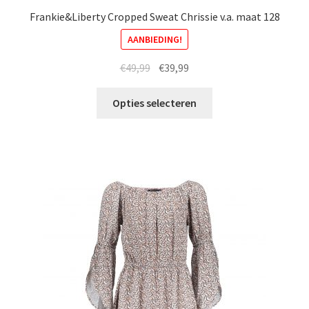
Frankie&Liberty Cropped Sweat Chrissie v.a. maat 128
AANBIEDING!
Oorspronkelijke
Huidige
€
49,99
€
39,99
prijs
prijs
Dit
was:
is:
Opties selecteren
product
€49,99.
€39,99.
heeft
meerdere
variaties.
Deze
optie
kan
gekozen
worden
op
de
productpagina