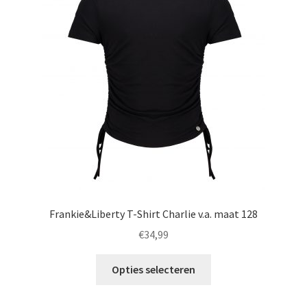
Frankie&Liberty T-Shirt Charlie v.a. maat 128
€
34,99
Dit
Opties selecteren
product
heeft