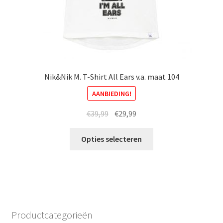
Nik&Nik M. T-Shirt All Ears v.a. maat 104
AANBIEDING!
Oorspronkelijke
Huidige
€
39,99
€
29,99
prijs
prijs
Dit
was:
is:
Opties selecteren
product
€39,99.
€29,99.
heeft
meerdere
variaties.
Deze
optie
Productcategorieën
kan