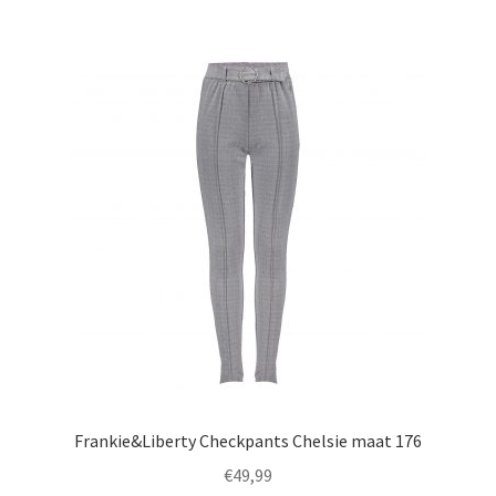
meerdere
variaties.
Deze
optie
kan
gekozen
worden
op
de
productpagina
Frankie&Liberty Checkpants Chelsie maat 176
€
49,99