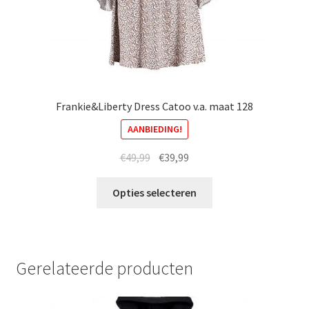
Frankie&Liberty Dress Catoo v.a. maat 128
AANBIEDING!
Oorspronkelijke
Huidige
€
49,99
€
39,99
prijs
prijs
Dit
was:
is:
Opties selecteren
product
€49,99.
€39,99.
heeft
meerdere
variaties.
Gerelateerde producten
Deze
optie
kan