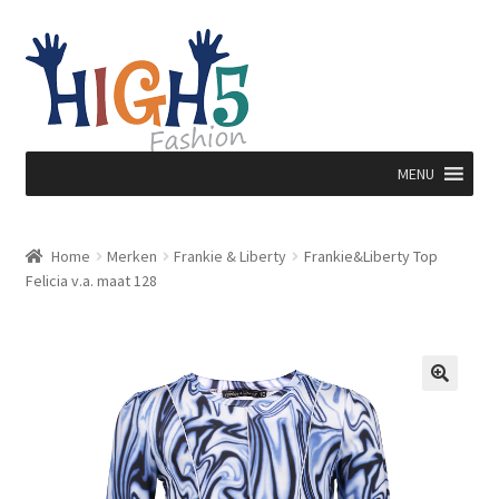
Ga
Ga
door
direct
naar
naar
navigatie
de
inhoud
MENU
Home
Merken
Frankie & Liberty
Frankie&Liberty Top
Felicia v.a. maat 128
🔍