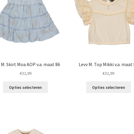
k
worden
g
op
w
de
o
productpagina
d
p
 M. Skirt Moa AOP v.a. maat 86
Levv M. Top Mikki v.a. maat
€
32,99
€
32,99
Dit
Di
Opties selecteren
Opties selecteren
product
p
heeft
h
meerdere
m
variaties.
va
Deze
D
optie
o
kan
k