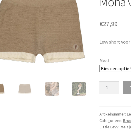
Mona v
€
27,99
Levv short voor
Maat
Levv
M.
Short
Knitted
Mona
Artikelnummer:
Le
Categorieën:
Broe
v.a.
Little Levv
,
Meisj
maat