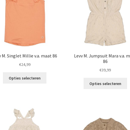
gekozen
g
worden
w
op
o
de
d
productpagina
p
 M. Singlet Millie v.a. maat 86
Levv M. Jumpsuit Mara v.a. 
86
€
24,99
€
39,99
Dit
Opties selecteren
Di
product
Opties selecteren
p
heeft
h
meerdere
m
variaties.
va
Deze
D
optie
o
kan
k
gekozen