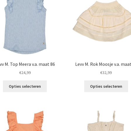
vv M. Top Meera v.a. maat 86
Levv M. Rok Moosje v.a. maa
€
24,99
€
32,99
Dit
Di
Opties selecteren
Opties selecteren
product
p
heeft
h
meerdere
m
variaties.
va
Deze
D
optie
o
kan
k