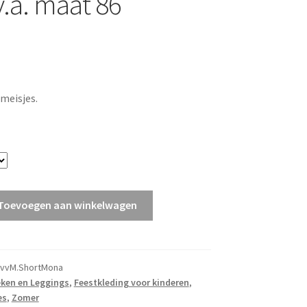
.a. maat 86
 meisjes.
Toevoegen aan winkelwagen
vvM.ShortMona
ken en Leggings
,
Feestkleding voor kinderen
,
es
,
Zomer