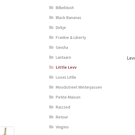
Billieblush
Black Bananas
Dirkje
Frankie & Liberty
Geisha
Lantaarn
Levv
Little Levv
Looxs Little
Moodstreet Winterjassen
Petite Maison
Raizzed
Retour
Vingino