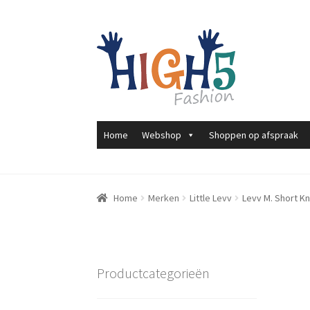
Ga
Ga
door
direct
naar
naar
navigatie
de
inhoud
Home
Webshop
Shoppen op afspraak
Home
Merken
Little Levv
Levv M. Short Kn
Productcategorieën