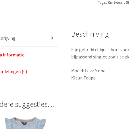
Tags:
Knitwear
,
S
86
aantal
Beschrijving
hrijving
Fijn gebreid chique short voo
a informatie
bijpassend singlet zoals te zi
Model: Levv Mona
rdelingen (0)
Kleur: Taupe
dere suggesties…