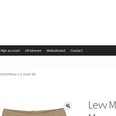
Mijn account
Afrekenen
Winkelmand
Contact
itted Mona v.a. maat 86
Levv M
🔍