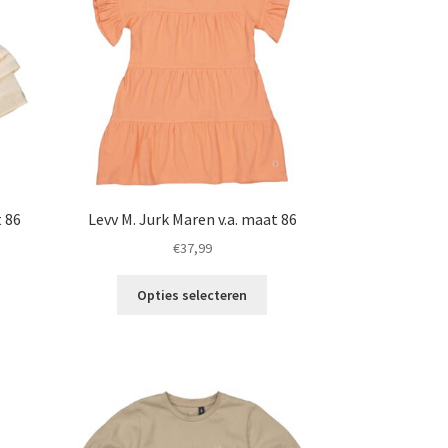
t 86
Levv M. Jurk Maren v.a. maat 86
€
37,99
t
Dit
Opties selecteren
roduct
product
eeft
heeft
eerdere
meerdere
riaties.
variaties.
eze
Deze
ptie
optie
an
kan