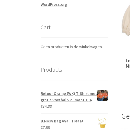
WordPress.org
Cart
Geen producten in de winkelwagen.
Le
Mi
Products
Retour Oranje (WK) T-Shirt met
gratis voetbal v.a. maat 104
€
34,99
Ge
B.Nosy Bag Aya | 1 Maat
€
7,99