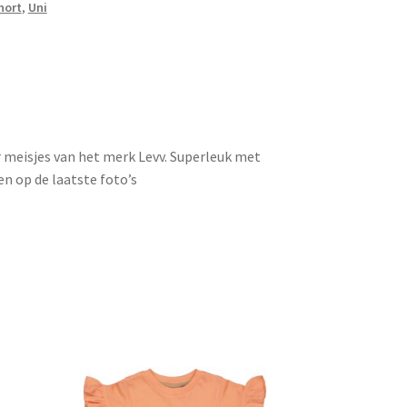
hort
,
Uni
r meisjes van het merk Levv. Superleuk met
en op de laatste foto’s