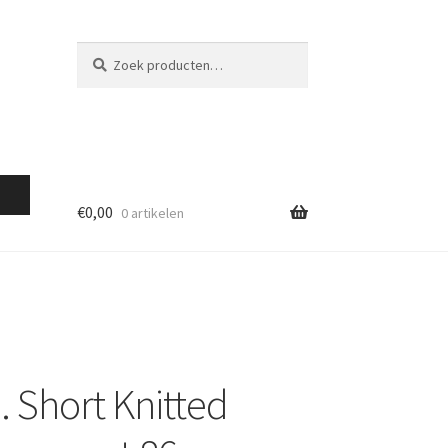
Zoeken
Zoeken
naar:
€
0,00
0 artikelen
. Short Knitted