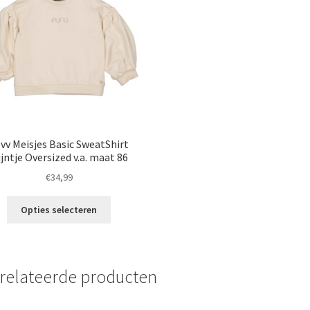
gekozen
g
worden
w
op
o
de
d
productpagina
p
vv Meisjes Basic SweatShirt
jntje Oversized v.a. maat 86
€
34,99
Dit
Opties selecteren
product
heeft
meerdere
variaties.
relateerde producten
Deze
optie
kan