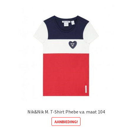
optie
kan
gekozen
worden
op
de
productpagina
Nik&Nik M. T-Shirt Phebe v.a. maat 104
AANBIEDING!