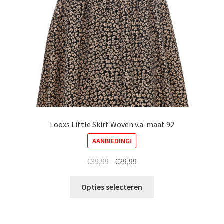
Looxs Little Skirt Woven v.a. maat 92
AANBIEDING!
Oorspronkelijke
Huidige
€
39,99
€
29,99
prijs
prijs
Dit
was:
is:
Opties selecteren
product
€39,99.
€29,99.
heeft
meerdere