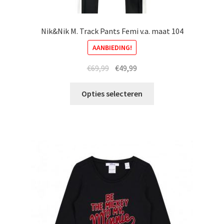
Nik&Nik M. Track Pants Femi v.a. maat 104
AANBIEDING!
Oorspronkelijke
Huidige
€
69,99
€
49,99
prijs
prijs
Dit
was:
is:
Opties selecteren
product
€69,99.
€49,99.
heeft
meerdere
variaties.
Deze
optie
kan
gekozen
worden
op