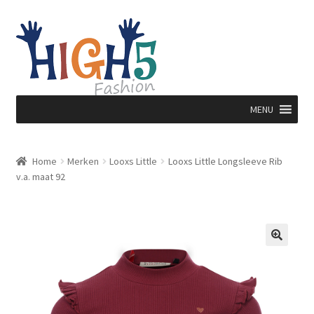
Ga
Ga
door
direct
naar
naar
navigatie
de
inhoud
MENU
Home
Merken
Looxs Little
Looxs Little Longsleeve Rib
v.a. maat 92
🔍