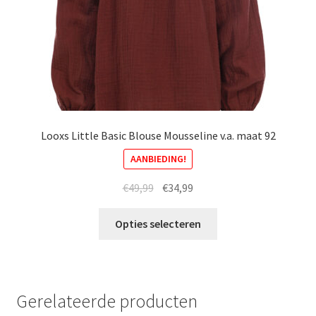
de
productpagina
Looxs Little Basic Blouse Mousseline v.a. maat 92
AANBIEDING!
Oorspronkelijke
Huidige
€
49,99
€
34,99
prijs
prijs
Dit
was:
is:
Opties selecteren
product
€49,99.
€34,99.
heeft
meerdere
variaties.
Gerelateerde producten
Deze