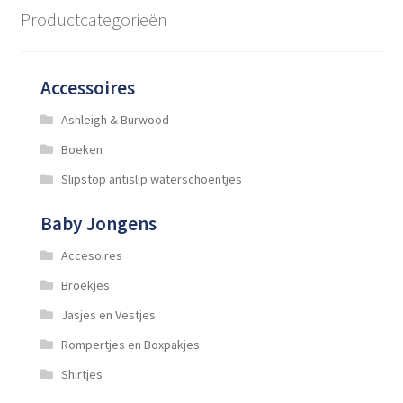
optie
Productcategorieën
kan
gekozen
worden
Accessoires
op
de
Ashleigh & Burwood
productpagina
Boeken
Slipstop antislip waterschoentjes
Baby Jongens
Accesoires
Broekjes
Jasjes en Vestjes
Rompertjes en Boxpakjes
Shirtjes