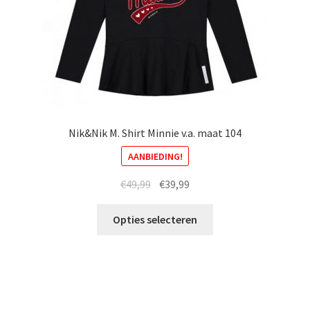
de
productpagina
Nik&Nik M. Shirt Minnie v.a. maat 104
AANBIEDING!
Oorspronkelijke
Huidige
€
49,99
€
39,99
prijs
prijs
Dit
was:
is:
Opties selecteren
product
€49,99.
€39,99.
heeft
meerdere
variaties.
Deze