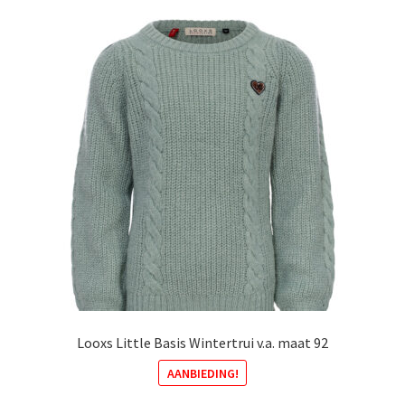
variaties.
Deze
optie
kan
gekozen
worden
op
de
productpagina
Looxs Little Basis Wintertrui v.a. maat 92
AANBIEDING!