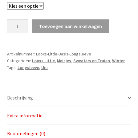
Looxs
Toevoegen aan winkelwagen
Little
Longsleeve
Rib
v.a.
Artikelnummer:
Looxs-Little-Basis-Longsleeve
Categorieën:
Looxs Little
,
Meisjes
,
Sweaters en Truien
,
Winter
maat
Tags:
Longsleeve
,
Uni
92
aantal
Beschrijving
Extra informatie
Beoordelingen (0)