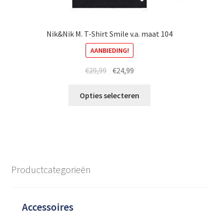
Nik&Nik M. T-Shirt Smile v.a. maat 104
AANBIEDING!
Oorspronkelijke
Huidige
€
29,99
€
24,99
prijs
prijs
Dit
was:
is:
Opties selecteren
product
€29,99.
€24,99.
heeft
meerdere
variaties.
Deze
optie
Productcategorieën
kan
gekozen
worden
Accessoires
op