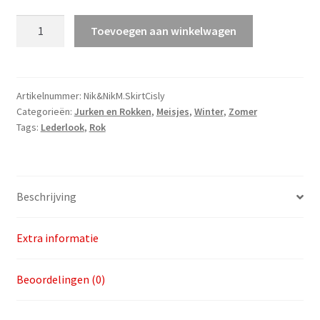
Nik&Nik
Toevoegen aan winkelwagen
M.
Skirt
Cisly
v.a.
Artikelnummer:
Nik&NikM.SkirtCisly
Categorieën:
Jurken en Rokken
,
Meisjes
,
Winter
,
Zomer
maat
Tags:
Lederlook
,
Rok
104
aantal
Beschrijving
Extra informatie
Beoordelingen (0)