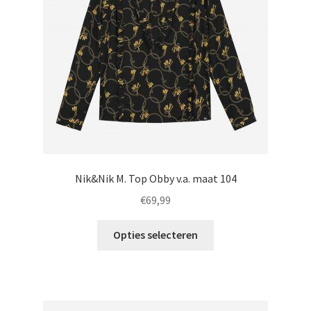
Nik&Nik M. Top Obby v.a. maat 104
€
69,99
Dit
Opties selecteren
product
heeft
meerdere
variaties.