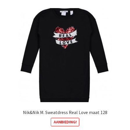
variaties.
Deze
optie
kan
gekozen
worden
op
de
productpagina
Nik&Nik M. Sweatdress Real Love maat 128
AANBIEDING!