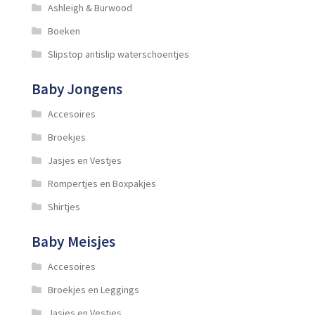
de
Ashleigh & Burwood
productpagina
Boeken
Slipstop antislip waterschoentjes
Baby Jongens
Accesoires
Broekjes
Jasjes en Vestjes
Rompertjes en Boxpakjes
Shirtjes
Baby Meisjes
Accesoires
Broekjes en Leggings
Jasjes en Vestjes