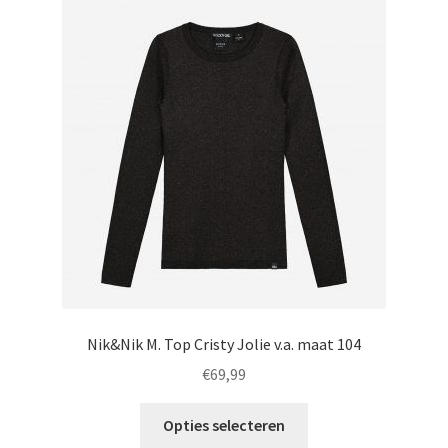
Deze
optie
kan
gekozen
worden
op
de
productpagina
Nik&Nik M. Top Cristy Jolie v.a. maat 104
€
69,99
Dit
Opties selecteren
product