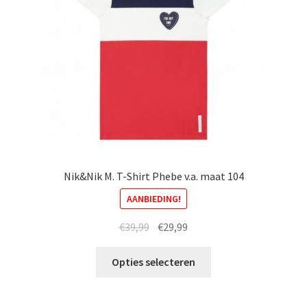
de
productpagina
Nik&Nik M. T-Shirt Phebe v.a. maat 104
AANBIEDING!
Oorspronkelijke
Huidige
€
39,99
€
29,99
prijs
prijs
Dit
was:
is:
Opties selecteren
product
€39,99.
€29,99.
heeft
meerdere