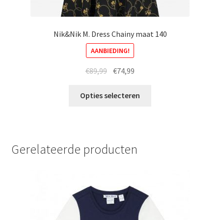
Nik&Nik M. Dress Chainy maat 140
AANBIEDING!
Oorspronkelijke
Huidige
€
89,99
€
74,99
prijs
prijs
Dit
was:
is:
Opties selecteren
product
€89,99.
€74,99.
heeft
meerdere
variaties.
Gerelateerde producten
Deze
optie
kan
gekozen
worden
op