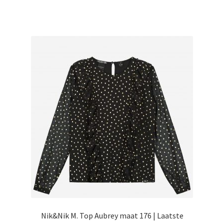
heeft
meerdere
variaties.
Deze
optie
kan
gekozen
worden
op
de
productpagina
Nik&Nik M. Top Aubrey maat 176 | Laatste