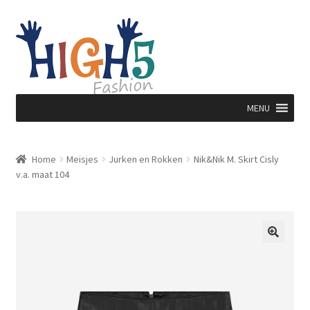
Ga
Ga
door
direct
naar
naar
navigatie
de
inhoud
MENU
Home
Meisjes
Jurken en Rokken
Nik&Nik M. Skirt Cisly
v.a. maat 104
🔍