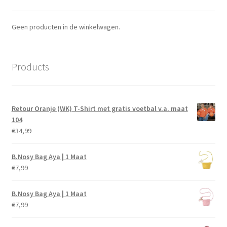
Geen producten in de winkelwagen.
Products
Retour Oranje (WK) T-Shirt met gratis voetbal v.a. maat
104
€
34,99
B.Nosy Bag Aya | 1 Maat
€
7,99
B.Nosy Bag Aya | 1 Maat
€
7,99