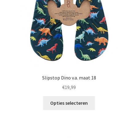
Slipstop Dino v.a. maat 18
€
19,99
Dit
Opties selecteren
product
heeft
meerdere
variaties.
Deze