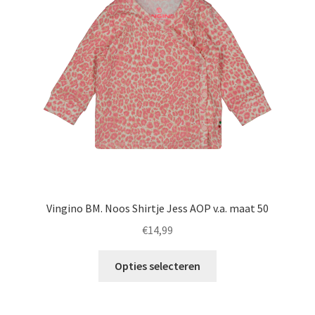
kan
gekozen
worden
op
de
productpagina
Vingino BM. Noos Shirtje Jess AOP v.a. maat 50
€
14,99
Dit
Opties selecteren
product
heeft
meerdere