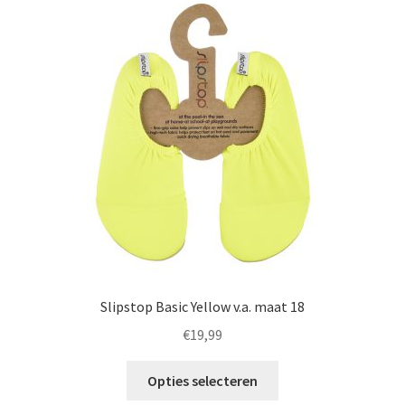
optie
kan
gekozen
worden
op
de
productpagina
Slipstop Basic Yellow v.a. maat 18
€
19,99
Dit
Opties selecteren
product