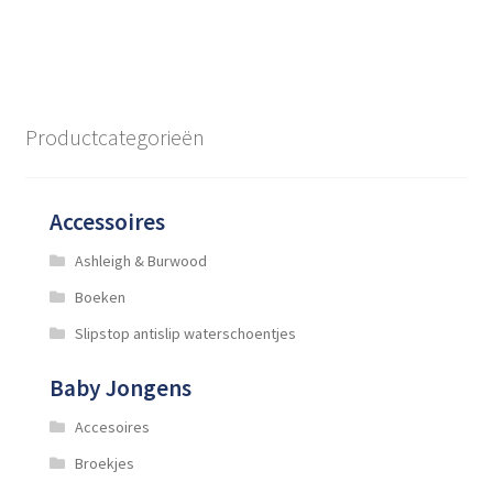
heeft
meerdere
variaties.
Deze
optie
Productcategorieën
kan
gekozen
worden
Accessoires
op
de
Ashleigh & Burwood
productpagina
Boeken
Slipstop antislip waterschoentjes
Baby Jongens
Accesoires
Broekjes