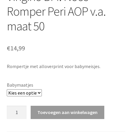
Romper Peri AOP v.a.
maat 50
€
14,99
Rompertje met alloverprint voor babymeisjes.
Babymaatjes
Vingino
Toevoegen aan winkelwagen
BM.
Noos
Romper