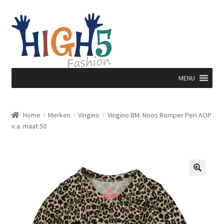
Ga
Ga
door
direct
naar
naar
navigatie
de
inhoud
MENU
Home
Merken
Vingino
Vingino BM. Noos Romper Peri AOP
v.a. maat 50
🔍