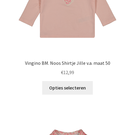
de
productpagina
Vingino BM. Noos Shirtje Jille v.a. maat 50
€
12,99
Dit
Opties selecteren
product
heeft
meerdere
variaties.
Deze
optie