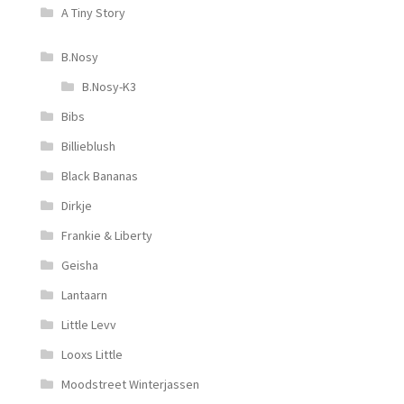
A Tiny Story
B.Nosy
B.Nosy-K3
Bibs
Billieblush
Black Bananas
Dirkje
Frankie & Liberty
Geisha
Lantaarn
Little Levv
Looxs Little
Moodstreet Winterjassen