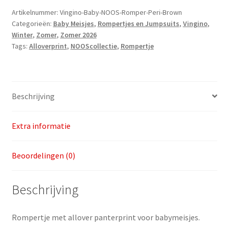
Peri
Artikelnummer:
Vingino-Baby-NOOS-Romper-Peri-Brown
Categorieën:
Baby Meisjes
,
Rompertjes en Jumpsuits
,
Vingino
,
AOP
Winter
,
Zomer
,
Zomer 2026
v.a.
Tags:
Alloverprint
,
NOOScollectie
,
Rompertje
maat
50
aantal
Beschrijving
Extra informatie
Beoordelingen (0)
Beschrijving
Rompertje met allover panterprint voor babymeisjes.