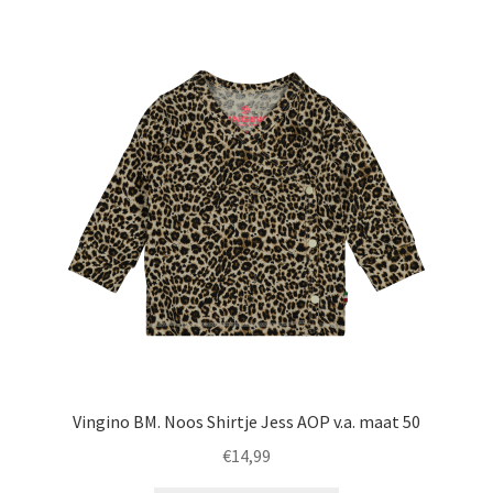
variaties.
Deze
optie
kan
gekozen
worden
op
de
productpagina
Vingino BM. Noos Shirtje Jess AOP v.a. maat 50
€
14,99