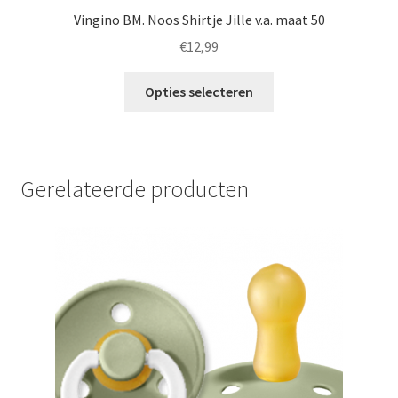
Vingino BM. Noos Shirtje Jille v.a. maat 50
€
12,99
Dit
Opties selecteren
product
heeft
meerdere
variaties.
Gerelateerde producten
Deze
optie
kan
gekozen
worden
op
de
productpagina