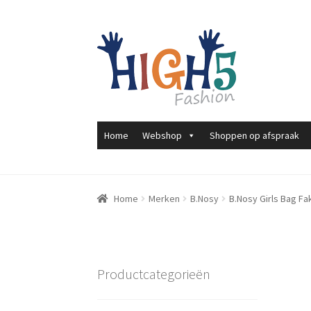
Ga
Ga
door
direct
naar
naar
navigatie
de
inhoud
Home
Webshop
Shoppen op afspraak
Home
Merken
B.Nosy
B.Nosy Girls Bag Fak
Productcategorieën