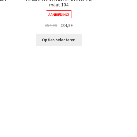
maat 104
AANBIEDING!
ke
e
Oorspronkelijke
Huidige
€
54,99
€
34,99
prijs
prijs
t
Dit
was:
is:
Opties selecteren
roduct
product
.
€54,99.
€34,99.
eeft
heeft
eerdere
meerdere
riaties.
variaties.
eze
Deze
ptie
optie
an
kan
ekozen
gekozen
orden
worden
p
op
e
de
roductpagina
productpagina