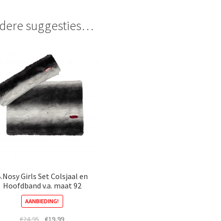
dere suggesties…
.Nosy Girls Set Colsjaal en
Hoofdband v.a. maat 92
AANBIEDING!
Oorspronkelijke
Huidige
€
24,95
€
19,99