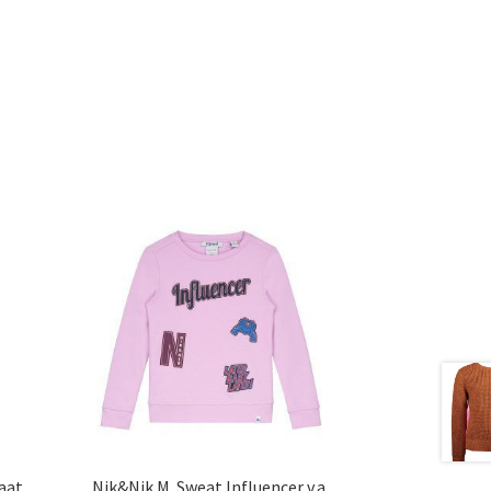
maat
Nik&Nik M. Sweat Influencer v.a.